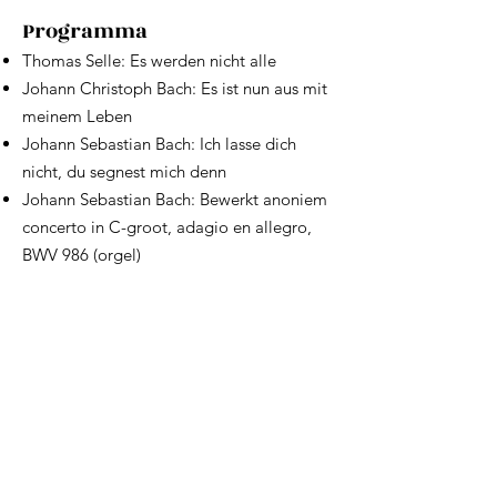
Programma​
Thomas Selle: Es werden nicht alle
Johann Christoph Bach: Es ist nun aus mit
meinem Leben
Johann Sebastian Bach: Ich lasse dich
nicht, du segnest mich denn
Johann Sebastian Bach: Bewerkt anoniem
concerto in C-groot, adagio en allegro,
BWV 986 (orgel)
Ralph Vaughan Williams: The Call
Charles Wood: Full Fathom Five
Ralph Vaughan Williams: The Willow
Song
Arthur Sullivan: The Long Day Closes
Johannes Brahms: Begräbnisgesang
Pauze